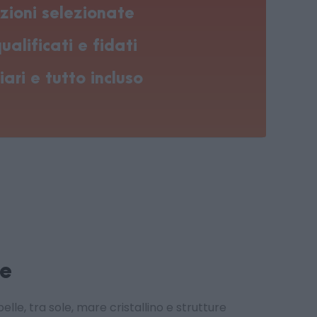
zioni selezionate
ualificati e fidati
iari e tutto incluso
re
belle, tra sole, mare cristallino e strutture