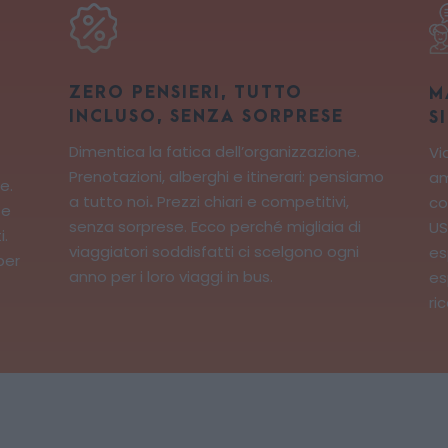
ZERO PENSIERI, TUTTO
M
INCLUSO, SENZA SORPRESE
S
Dimentica la fatica dell’organizzazione.
Vi
Prenotazioni, alberghi e itinerari: pensiamo
am
e.
a tutto noi
.
Prezzi chiari e competitivi,
co
 e
senza sorprese. Ecco perché m
igliaia di
US
i.
viaggiatori soddisfatti ci scelgono ogni
es
per
anno per i loro viaggi in bus.
es
ri