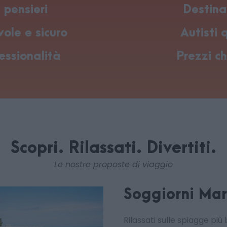
pensieri
Destina
ole e sicuro
Autisti q
essionalità
Prezzi ch
Scopri. Rilassati. Divertiti.
Le nostre proposte di viaggio
Soggiorni Ma
Rilassati sulle spiagge più 