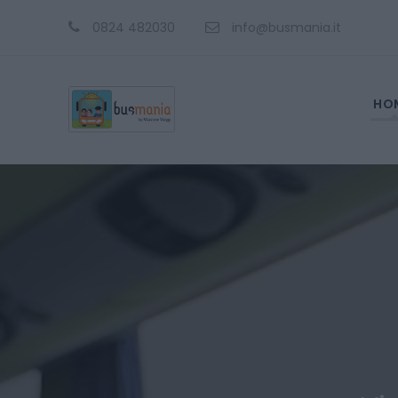
0824 482030
info@busmania.it
HO