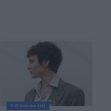
€ 25 (solo bus A/R)