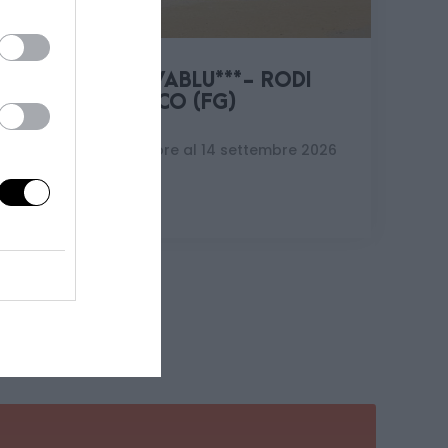
SU RICHIESTA
HOTEL RIVABLU***- RODI
GARGANICO (FG)
Dal 7 settembre al 14 settembre 2026