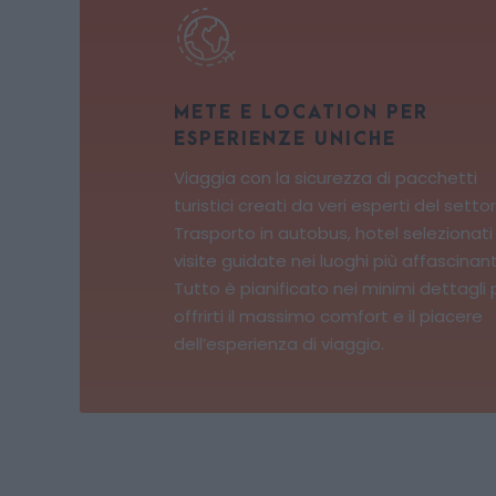
METE E LOCATION PER
ESPERIENZE UNICHE
Viaggia con la sicurezza di pacchetti
turistici creati da veri esperti del settor
Trasporto in autobus, hotel selezionati
visite guidate nei luoghi più affascinant
Tutto è pianificato nei minimi dettagli 
offrirti il massimo comfort e il piacere
dell’esperienza di viaggio.