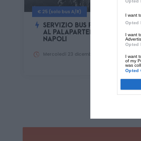
Opted 
€ 25 (solo bus A/R)
I want t
Opted 
SERVIZIO BUS PER IRAMA
AL PALAPARTENOPE –
I want 
NAPOLI
Advertis
Opted 
Mercoledì 23 dicembre 2026
I want t
of my P
was col
Opted 