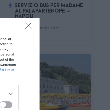
SERVIZIO BUS PER MADAME
AL PALAPARTENOPE –
NAPOLI
Martedì 1 dicembre 2026
sonal or
ection to
ou may
 personal
out of the
 downstream
B’s List of