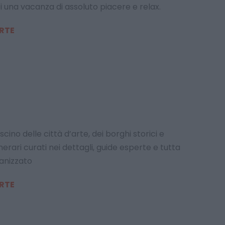
ti una vacanza di assoluto piacere e relax.
ERTE
cino delle città d’arte, dei borghi storici e
erari curati nei dettagli, guide esperte e tutta
ganizzato
ERTE