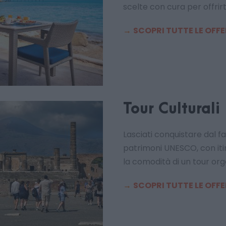
scelte con cura per offrir
→
SCOPRI TUTTE LE OFF
Tour Culturali
Lasciati conquistare dal fas
patrimoni UNESCO, con itin
la comodità di un tour or
→
SCOPRI TUTTE LE OFF