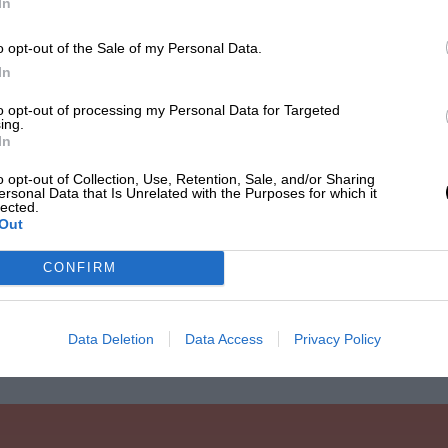
In
€ 25 (solo bus A/R)
o opt-out of the Sale of my Personal Data.
In
SERVIZIO BUS PER ULTIMO
ALLO STADIO DIEGO
to opt-out of processing my Personal Data for Targeted
ARMANDO MARADONA
ing.
In
Giovedì 24 Giugno 2027
o opt-out of Collection, Use, Retention, Sale, and/or Sharing
ersonal Data that Is Unrelated with the Purposes for which it
lected.
Out
CONFIRM
Data Deletion
Data Access
Privacy Policy
Perché scegliere noi