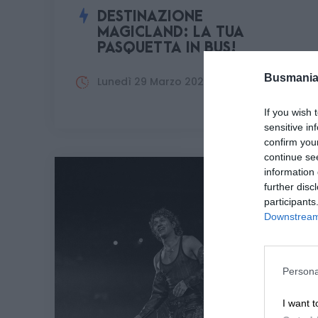
DESTINAZIONE
MAGICLAND: LA TUA
PASQUETTA IN BUS!
Busmania
Lunedì 29 Marzo 2027
If you wish 
sensitive in
confirm you
continue se
information 
further disc
participants
Downstream 
Persona
I want t