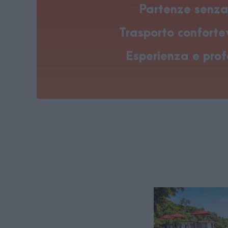
Partenze senza 
Trasporto confortev
Esperienza e prof