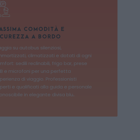
ASSIMA COMODITÀ E
ICUREZZA A BORDO
aggia su autobus silenziosi,
mortizzati, climatizzati e dotati di ogni
mfort: sedili reclinabili, frigo bar, prese
B e microfoni per una perfetta
perienza di viaggio. Professionisti
perti e qualificati alla guida e personale
conoscibile in elegante divisa blu
.