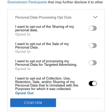
A
Downstream Participants
that may further disclose it to other
Turismo S.a.s. di Luca Mazzone & C. dedicato ai
L
third parties.
viaggi di gruppo accompagnati in Bus e non solo...
B
Personal Data Processing Opt Outs
A
Contattaci
A
I want to opt-out of the Sharing of my
Tel: 0824 48 20 30
personal data.
D
Opted In
Whatsapp: 393 459 38 97 88
R
Email: info@busmania.it
I want to opt-out of the Sale of my
I
Personal Data.
Opted In
Vieni a trovarci in Agenzia
A
Via Agilulfo 1 - 82100 Benevento
T
I want to opt-out of processing my
Personal Data for Targeted Advertising.
I
Opted In
Orari di apertura
C
Dal Lunedì al Venerdì 9.00-13.00 / 15.30-19.30
I want to opt-out of Collection, Use,
A
Retention, Sale, and/or Sharing of my
Sabato 9.00-13.00
Personal Data that Is Unrelated with the
q
Purposes for which it was collected.
Opted Out
u
a
CONFIRM
Scopri Busmania
n