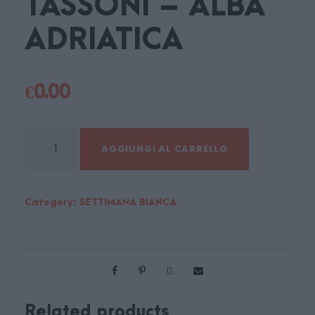
TASSONI – ALBA
ADRIATICA
€
0.00
S
AGGIUNGI AL CARRELLO
O
G
G
Category:
SETTIMANA BIANCA
I
O
R
N
O
M
Related products