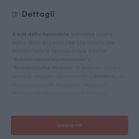
Dettagli
Il sud della Germania
, potrebbe essere
l’altro titolo di questo tour che abbina alla
Foresta Nera le famose strade a tema
“
Schwarzwald Hochstrasse
” e
“
Romantische Strasse
“. Si possono visitare
quindi le maggiori attrazioni della
Baviera
con
la rinascimentale Augsburg, l’elegante
Monaco ed i fiabeschi Castelli di Ludwig.
Prezzo
LEGGI DI PIÙ