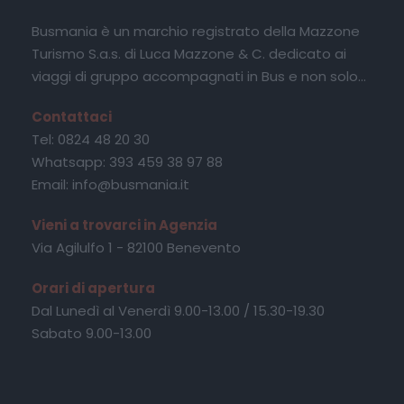
Prima
Busmania è un marchio registrato della Mazzone
colazi
Turismo S.a.s. di Luca Mazzone & C. dedicato ai
one in
viaggi di gruppo accompagnati in Bus e non solo...
hotel
–
Contattaci
parte
Tel: 0824 48 20 30
nza
Whatsapp: 393 459 38 97 88
Email: info@busmania.it
per
Fribur
Vieni a trovarci in Agenzia
go – pranzo libero – nel pomeriggio visita di
Via Agilulfo 1 - 82100 Benevento
Friburgo con accompagnatore (splendida
cittadina nel cuore della Foresta Nera, la città
Orari di apertura
vecchia raccolta intorno alla Cattedrale,
Dal Lunedì al Venerdì 9.00-13.00 / 15.30-19.30
grande capolavoro architettonico ed artistico
Sabato 9.00-13.00
del medioevo, il mercato, i piccoli canali che
corrono a cielo aperto lungo le strade e danno