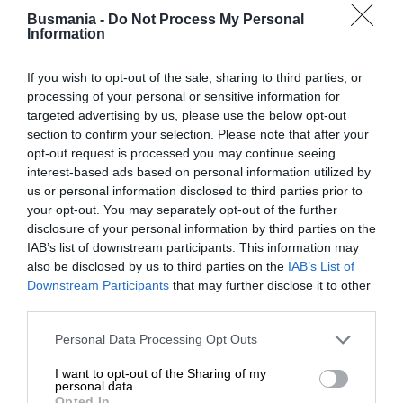
Busmania -
Do Not Process My Personal
Information
La quota include
Viaggio A/R in Autobus GT Lusso
Hai altre domande?
If you wish to opt-out of the sale, sharing to third parties, or
processing of your personal or sensitive information for
Accompagnatore dall'Italia per tutta la
targeted advertising by us, please use the below opt-out
Non esitare a contattarci. Il nostro
durata del tour
section to confirm your selection. Please note that after your
team di travel expert sarà felice di
Sistemazione in Hotel 4 stelle con
opt-out request is processed you may continue seeing
parlare con te.
interest-based ads based on personal information utilized by
trattamento di mezza pensione come da
us or personal information disclosed to third parties prior to
programma
0824 482030
your opt-out. You may separately opt-out of the further
Prime colazioni a buffet
disclosure of your personal information by third parties on the
IAB’s list of downstream participants. This information may
+39 345 9389788
4 cene in Germania in ristoranti tipici
also be disclosed by us to third parties on the
IAB’s List of
Visite guidate indicate ed escursioni serali
Downstream Participants
that may further disclose it to other
info@busmania.it
third parties.
Tasse di soggiorno
Personal Data Processing Opt Outs
Assicurazione annullamento
I want to opt-out of the Sharing of my
Tour simili
personal data.
La quota NON include
Opted In