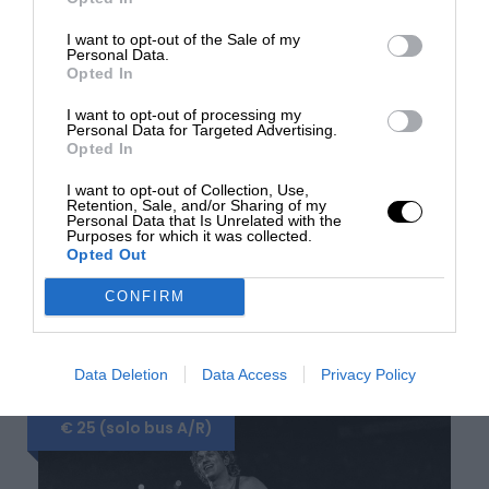
Ingressi diurni e serali, Bevande ai pasti
I want to opt-out of the Sale of my
Personal Data.
Extra in genere, mance, facchinaggio e
Opted In
€ 25,00 (solo bus)
tutto quanto non espressamente indicato
ne “La quota comprende”
I want to opt-out of processing my
Personal Data for Targeted Advertising.
Opted In
I want to opt-out of Collection, Use,
Retention, Sale, and/or Sharing of my
Personal Data that Is Unrelated with the
Itinerario
Purposes for which it was collected.
Opted Out
CONFIRM
NOLA – LA FESTA DEI GIGLI
Giorno 1
Venerdì 24 luglio -
Sede - Lago Maggiore
Data Deletion
Data Access
Privacy Policy
€ 25 (solo bus A/R)
Parte
nza