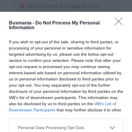
noi!
Assicurazione di viaggio gratuita
Busmania -
Do Not Process My Personal
Information
Mappa
If you wish to opt-out of the sale, sharing to third parties, or
Hai altre domande?
processing of your personal or sensitive information for
targeted advertising by us, please use the below opt-out
Non esitare a contattarci. Il nostro
section to confirm your selection. Please note that after your
team di travel expert sarà felice di
opt-out request is processed you may continue seeing
interest-based ads based on personal information utilized by
parlare con te.
us or personal information disclosed to third parties prior to
your opt-out. You may separately opt-out of the further
0824 482030
disclosure of your personal information by third parties on the
IAB’s list of downstream participants. This information may
+39 345 9389788
also be disclosed by us to third parties on the
IAB’s List of
Downstream Participants
that may further disclose it to other
info@busmania.it
third parties.
Personal Data Processing Opt Outs