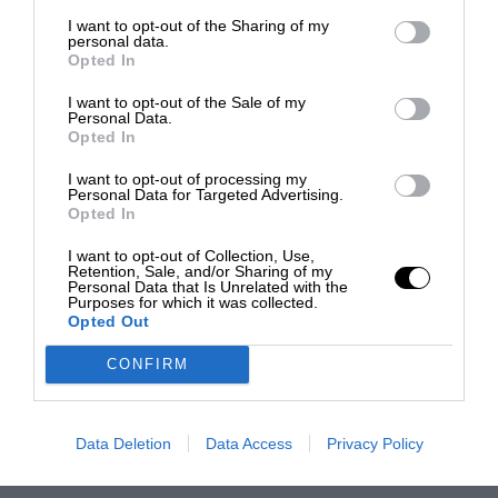
I want to opt-out of the Sharing of my
personal data.
Tour simili
Opted In
I want to opt-out of the Sale of my
Personal Data.
Opted In
€ 25 (solo bus A/R)
I want to opt-out of processing my
Personal Data for Targeted Advertising.
Opted In
I want to opt-out of Collection, Use,
Retention, Sale, and/or Sharing of my
Personal Data that Is Unrelated with the
Purposes for which it was collected.
Opted Out
Foto
CONFIRM
SERVIZIO BUS PER I
PINGUINI TATTICI NUCLEARI
Data Deletion
Data Access
Privacy Policy
ALLO STADIO DIEGO
ARMANDO MARADONA