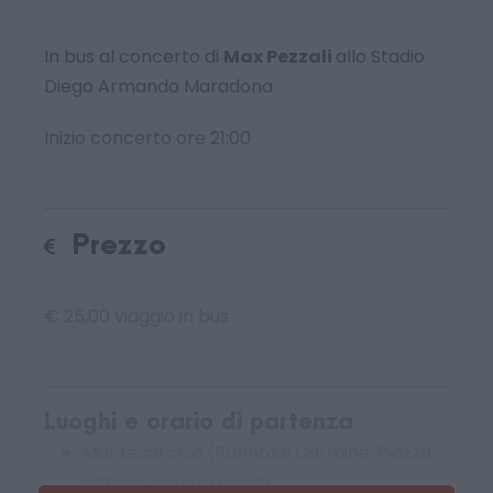
In bus al concerto di
Max Pezzali
allo Stadio
Diego Armando Maradona
Inizio concerto ore 21:00
Prezzo
€ 25,00 viaggio in bus
Luoghi e orario di partenza
Montesarchio (Pagnozzi Carmine, Piazza
Vittorio Veneto) 16:00;