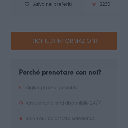
Salva nei preferiti
2230
Assicurazione (prestazioni sanitarie h24 e
rimborso spese mediche)
La Quota NON include
Biglietto di ingresso
RICHIEDI INFORMAZIONI
Pasti e bevande
Extra in genere, mance e tutto quanto non
espressamente indicato ne “La quota
comprende”
Perché prenotare con noi?
Altre fermate su richiesta
Miglior prezzo garantito
Cosa aspettarsi
Assistenza clienti disponibile 24/7
Tanto divertimento ed emozione. Goditi a
Solo Tour ed attività selezionati
pieno lo spettacolo, al trasporto ci pensiamo