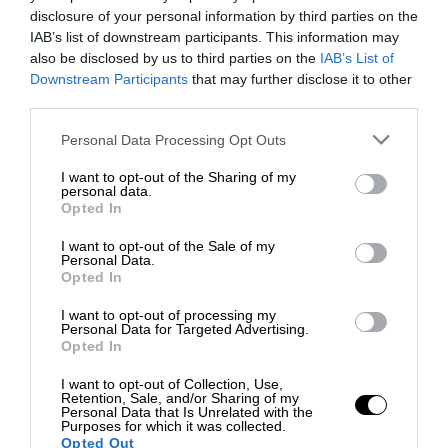
disclosure of your personal information by third parties on the
IAB’s list of downstream participants. This information may
also be disclosed by us to third parties on the
IAB’s List of
Hai altre domande?
Downstream Participants
that may further disclose it to other
third parties.
Non esitare a contattarci. Il nostro
Personal Data Processing Opt Outs
team di travel expert sarà felice di
I want to opt-out of the Sharing of my
parlare con te.
personal data.
Opted In
0824 482030
I want to opt-out of the Sale of my
Personal Data.
+39 345 9389788
Opted In
info@busmania.it
I want to opt-out of processing my
Personal Data for Targeted Advertising.
Opted In
I want to opt-out of Collection, Use,
Retention, Sale, and/or Sharing of my
Personal Data that Is Unrelated with the
Tour simili
Purposes for which it was collected.
Opted Out