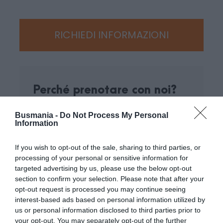
comprende”
Altre fermate su richiesta
RICHIEDI INFORMAZIONI
Cosa aspettarsi
Tanto divertimento ed emozione. Goditi a
Perché prenotare con noi?
pieno lo spettacolo, al trasporto ci pensiamo
noi!
Miglior prezzo garantito
Busmania -
Do Not Process My Personal
Information
Assistenza clienti disponibile 24/7
If you wish to opt-out of the sale, sharing to third parties, or
Mappa
processing of your personal or sensitive information for
Solo Tour ed attività selezionati
targeted advertising by us, please use the below opt-out
section to confirm your selection. Please note that after your
opt-out request is processed you may continue seeing
Assicurazione di viaggio gratuita
interest-based ads based on personal information utilized by
us or personal information disclosed to third parties prior to
your opt-out. You may separately opt-out of the further