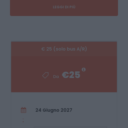
LEGGI DI PIÙ
€ 25,00 viaggio in bus andata e ritorno
Luoghi e orario di partenza
€ 25 (solo bus A/R)
Montesarchio (Pagnozzi Carmine, Piazza
Vittorio Veneto) 16:00;
Benevento (Via Giovanni Pascoli, 7 –
€25
parcheggio adiacente Mc Donald’s) 16:30;
Da
San Giorgio del Sannio (La Sosta, Via dei
Sanniti) 16:45;
Castel del Lago (Raccordo Autostradale
Benevento-Avellino – Svincolo Castel del
24 Giugno 2027
Lago / Venticano) 17:00;
Avellino (Casello Autostradale Avellino
Ovest – davanti al negozio “2C