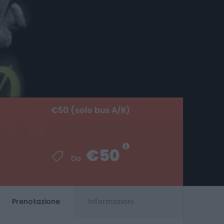
€50 (solo bus A/R)
€50 (solo bus A/R)
€50
€50
Da
Da
Prenotazione
Informazioni