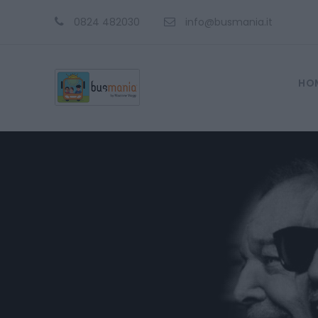
0824 482030
info@busmania.it
HO