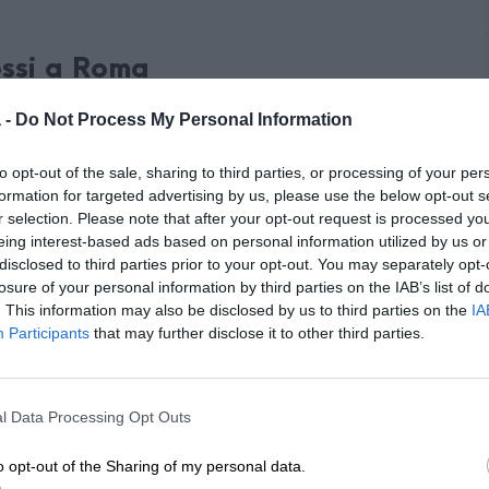
ossi a Roma
 -
Do Not Process My Personal Information
rismo A/R per il concerto di Vasco Rossi allo Stadio
to opt-out of the sale, sharing to third parties, or processing of your per
formation for targeted advertising by us, please use the below opt-out s
, dalla Campania e da alcune località lungo il
r selection. Please note that after your opt-out request is processed y
eing interest-based ads based on personal information utilized by us or
ver guidare, cercare parcheggio o affrontare il
disclosed to third parties prior to your opt-out. You may separately opt-
losure of your personal information by third parties on the IAB’s list of
. This information may also be disclosed by us to third parties on the
IA
dio Olimpico
per il
Vasco Residency Show
, una
Participants
that may further disclose it to other third parties.
i suoi 50 anni di carriera.
liaia di persone, con traffico intenso, parcheggi
l Data Processing Opt Outs
o opt-out of the Sharing of my personal data.