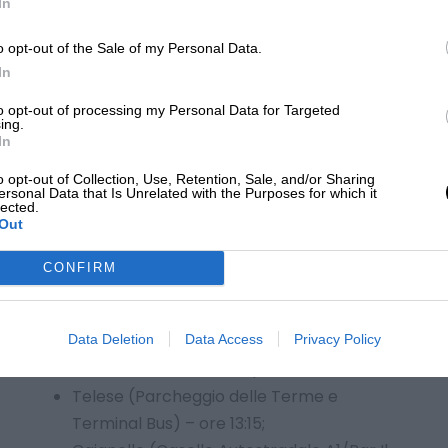
glierti dalla testa la parte più scomoda del
In
o opt-out of the Sale of my Personal Data.
In
to opt-out of processing my Personal Data for Targeted
ing.
In
o opt-out of Collection, Use, Retention, Sale, and/or Sharing
ersonal Data that Is Unrelated with the Purposes for which it
lected.
Out
CONFIRM
Montesarchio (Pagnozzi Carmine, Piazza
Vittorio Veneto) – ore 12:00;
Data Deletion
Data Access
Privacy Policy
Benevento (Via Giovanni Pascoli, 7 –
adiacente Mc Donald’s) – ore 12:30;
Telese (Parcheggio delle Terme e
Terminal Bus) – ore 13:15;