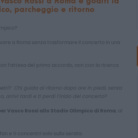
i Vasco Rossi a Roma e goditi la
co, parcheggio e ritorno
limpico?
ivare a Roma senza trasformare il concerto in una
n l’attesa del primo accordo, non con la ricerca
tri? Chi guida al ritorno dopo ore in piedi, senza
 arrivi tardi e ti perdi l’inizio del concerto?
per Vasco Rossi allo Stadio Olimpico di Roma
, al
fan e ti concentri solo sulla serata.