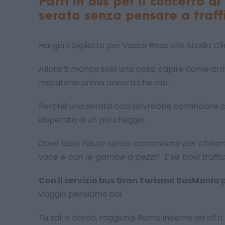
Parti in bus per il concerto d
serata senza pensare a traffi
Hai già il biglietto per Vasco Rossi allo Stadio O
Allora ti manca solo una cosa: capire come arr
maratona prima ancora che inizi.
Perché una serata così dovrebbe cominciare co
disperata di un parcheggio.
Dove lasci l’auto senza camminare per chilome
voce e con le gambe a pezzi? E se trovi traffico,
Con il servizio bus Gran Turismo BusMania 
viaggio pensiamo noi.
Tu sali a bordo, raggiungi Roma insieme ad altri 