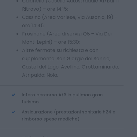
Caianello (Casello Autostradale A1/Bar Il
Ritrovo) – ore 14:15;
Cassino (Area Varlese, Via Ausonia, 19) –
ore 14:45;
Frosinone (Area di servizi Q8 – Via Dei
Monti Lepini) – ore 15:30;
Altre fermate su richiesta e con
supplemento: San Giorgio del Sannio;
Castel del Lago; Avellino; Grottaminarda;
Atripalda; Nola.
Intero percorso A/R in pullman gran
turismo
Assicurazione (prestazioni sanitarie h24 e
rimborso spese mediche)