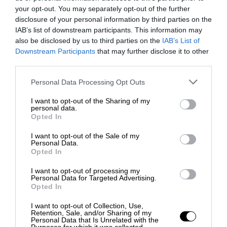
your opt-out. You may separately opt-out of the further
disclosure of your personal information by third parties on the
IAB’s list of downstream participants. This information may
Hai altre domande?
also be disclosed by us to third parties on the
IAB’s List of
Downstream Participants
that may further disclose it to other
third parties.
Non esitare a contattarci. Il nostro
team di travel expert sarà felice di
Personal Data Processing Opt Outs
parlare con te.
I want to opt-out of the Sharing of my
personal data.
0824 482030
Opted In
I want to opt-out of the Sale of my
+39 345 9389788
Personal Data.
Opted In
Foto
info@busmania.it
I want to opt-out of processing my
Personal Data for Targeted Advertising.
Opted In
I want to opt-out of Collection, Use,
Tour simili
Retention, Sale, and/or Sharing of my
Personal Data that Is Unrelated with the