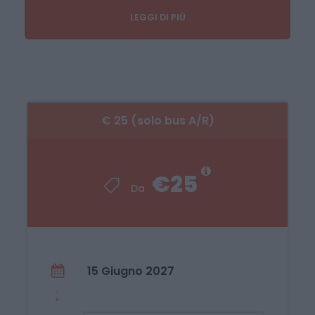
mc donald’s) 16:30;
LEGGI DI PIÙ
San Giorgio del Sannio (Bar “La Sosta”, Via
dei Sanniti) 16:45;
Castel del Lago (AV) – Raccordo
Autostradale Benevento-Avellino
(Svincolo Castel del Lago / Venticano) –
€ 25 (solo bus A/R)
17:00;
Avellino (Casello Autostradale Avellino
Ovest – davanti al negozio “2C
€25
Arredamenti”) – 17:15;
Da
Altre fermate su richiesta e con
supplemento: Grottaminarda; Telese
Terme; Atripalda; Nola.
15 Giugno 2027
La Quota Include
Intero percorso in pullman gran turismo