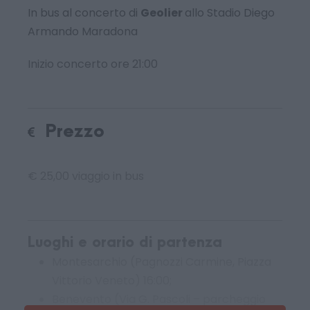
In bus al concerto di
Geolier
allo Stadio Diego
Armando Maradona
Inizio concerto ore 21:00
Prezzo
€ 25,00 viaggio in bus
Luoghi e orario di partenza
Montesarchio (Pagnozzi Carmine, Piazza
Vittorio Veneto) 16:00;
Benevento (Via G. Pascoli – parcheggio