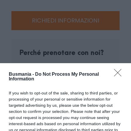
noi!
RICHIEDI INFORMAZIONI
Mappa
Perché prenotare con noi?
Miglior prezzo garantito
Busmania -
Do Not Process My Personal
Information
Assistenza clienti disponibile 24/7
If you wish to opt-out of the sale, sharing to third parties, or
Solo Tour ed attività selezionati
processing of your personal or sensitive information for
targeted advertising by us, please use the below opt-out
section to confirm your selection. Please note that after your
Assicurazione di viaggio gratuita
opt-out request is processed you may continue seeing
interest-based ads based on personal information utilized by
us or personal information disclosed to third parties prior to