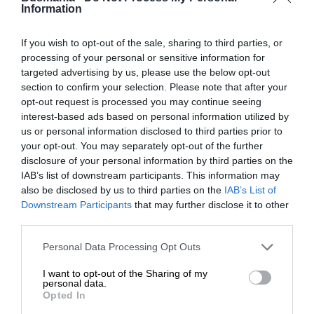
acqua e vino
Information
Hai altre domande?
Servizio spiaggia comprensivo di
ombrellone e due lettini
If you wish to opt-out of the sale, sharing to third parties, or
Non esitare a contattarci. Il nostro
processing of your personal or sensitive information for
posto assegnato
targeted advertising by us, please use the below opt-out
team di travel expert sarà felice di
Animazione diurna e serale
section to confirm your selection. Please note that after your
parlare con te.
opt-out request is processed you may continue seeing
Assicurazione
interest-based ads based on personal information utilized by
(spese mediche, bagaglio)
0824 482030
us or personal information disclosed to third parties prior to
your opt-out. You may separately opt-out of the further
+39 345 9389788
disclosure of your personal information by third parties on the
La quota NON comprende
IAB’s list of downstream participants. This information may
info@busmania.it
Ingressi
also be disclosed by us to third parties on the
IAB’s List of
Downstream Participants
that may further disclose it to other
Tassa di soggiorno
third parties.
Extra in genere, mance e tutto quanto non
Personal Data Processing Opt Outs
espressamente indicato ne "La quota
Tour simili
comprende"
I want to opt-out of the Sharing of my
personal data.
Supplemento spiaggia prima e seconda
Opted In
fila