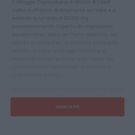
Il Villaggio Copacabana di Marina di Casal
Velino si affaccia direttamente sul mare e si
estende su un’area di 30.000 mq
prevalentemente coperta da vegetazione
mediterranea, tipica del Parco Nazionale del
Cilento, in Campania. La posizione privilegiata
rispetto al mare, la spiaggia privata e la
varietà dei servizi ne fanno luogo ideale per
una vacanza al mare a base di benessere,
divertimento e relax.
Soggiornerete in camere/appartamenti dotati
di aria condizionata, TV, mini frigo e servizi con
doccia.
LEGGI DI PIÙ
Il ristorante, altamente qualificato, vi proporrà
specialità culinarie che vanno dai piatti tipici