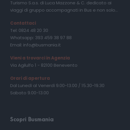
Turismo S.a.s. di Luca Mazzone & C. dedicato ai
al benessere.
viaggi di gruppo accompagnati in Bus e non solo...
Al termine, dopo il pranzo, alle 15:00
Contattaci
sistemazione in pullman GT e rientro nei luoghi
Tel: 0824 48 20 30
di partenza. Fine dei servizi.
Whatsapp: 393 459 38 97 88
Email: info@busmania.it
Mappa
Vieni a trovarci in Agenzia
Via Agilulfo 1 - 82100 Benevento
Orari di apertura
Dal Lunedì al Venerdì 9.00-13.00 / 15.30-19.30
Sabato 9.00-13.00
Scopri Busmania