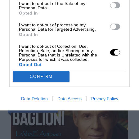
I want to opt-out of the Sale of my
Supplemento prima fila €100 - Supplemento
€ 65,00 (bus+traghetto)
Personal Data.
seconda fila €90
Opted In
Altre fermate su richiesta
I want to opt-out of processing my
Personal Data for Targeted Advertising.
Assicurazione annullamento (€ 30,00 a
Opted In
persona)
I want to opt-out of Collection, Use,
Retention, Sale, and/or Sharing of my
Cosa aspettarsi
Personal Data that Is Unrelated with the
Purposes for which it was collected.
Opted Out
Incontro con i partecipanti nei luoghi
GITA A PROCIDA
CONFIRM
prefissati*, sistemazione in pullman GT a/r,
direzione Cilento, eventuale sosta lungo il
percorso. All’arrivo, sistemazione presso Hotel
Data Deletion
Data Access
Privacy Policy
€ 25 (solo bus)
Villaggio Copacabana***, Via Isola, 84040
Marina di Casal Velino (SA), cena e
pernottamento.
Il trattamento previsto all’interno della