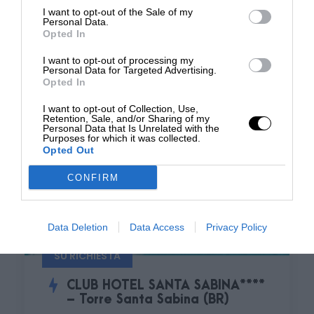
06/09
I want to opt-out of the Sale of my
Personal Data.
Opted In
I want to opt-out of processing my
Personal Data for Targeted Advertising.
Opted In
I want to opt-out of Collection, Use,
Retention, Sale, and/or Sharing of my
Personal Data that Is Unrelated with the
Purposes for which it was collected.
Opted Out
CONFIRM
Data Deletion
Data Access
Privacy Policy
SU RICHIESTA
CLUB HOTEL SANTA SABINA****
– Torre Santa Sabina (BR)