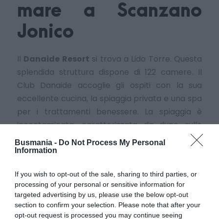
mare a Scanzano
Jonico
Il
Danaide Resort
si trova a Lido Torre. Questa
splendida struttura dispone di 122 camere. Il
Club Danaide accoglie gli ospiti con la sua
eccellente cucina, la spiaggia privata e una spa
per i trattamenti benessere. La spiaggia è
incontaminata, caratterizzata da dune sulle
quali cresce una rigogliosa flora mediterranea.
Busmania -
Do Not Process My Personal
Information
Il resort è composto da un complesso centrale,
dove si trovano i servizi e parte delle camere e
If you wish to opt-out of the sale, sharing to third parties, or
processing of your personal or sensitive information for
da una serie di edifici più piccoli.
targeted advertising by us, please use the below opt-out
section to confirm your selection. Please note that after your
Il ristorante è à la carte e climatizzato. Tutte le
opt-out request is processed you may continue seeing