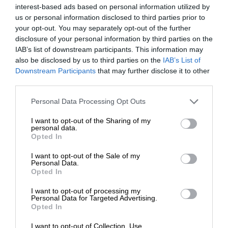
122 camere hanno aria condizionata, balcone o
interest-based ads based on personal information utilized by
patio, frigorifero, cassaforte, telefono e tv a led.
us or personal information disclosed to third parties prior to
your opt-out. You may separately opt-out of the further
Ogni bagno è fornito di asciugacapelli. Gli ospiti
disclosure of your personal information by third parties on the
del
Futura Club Danaide
possono usufruire di
IAB’s list of downstream participants. This information may
vasca idromassaggio, wi-fi gratuito e una
also be disclosed by us to third parties on the
IAB’s List of
Downstream Participants
that may further disclose it to other
bellissima piscina all’aperto da ben 1.800 metri
third parties.
quadri. Il personale della reception fornisce
assistenza per la custodia di oggetti di valore,
Personal Data Processing Opt Outs
escursioni e biglietti.
I want to opt-out of the Sharing of my
personal data.
Servizi del
Futura Club
Opted In
Danaide a Scanzano
I want to opt-out of the Sale of my
Personal Data.
Jonico
Opted In
I want to opt-out of processing my
Presso la struttura è disponibile un efficiente
Personal Data for Targeted Advertising.
Opted In
servizio lavanderia. Inoltre puoi fare numerosi
sport. La struttura è dotata di tre campi da
I want to opt-out of Collection, Use,