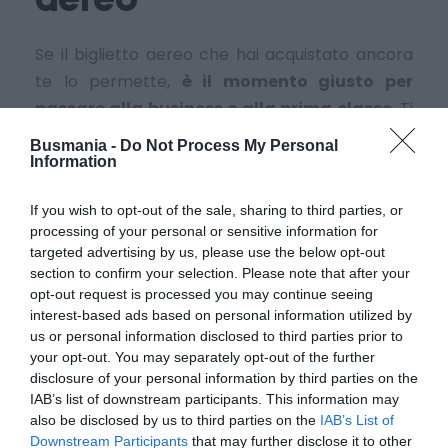
Se il biglietto aereo che hai acquistato ancora
te lo permette,
è il momento giusto per
passare alla business o alla prima classe
. Ti
darà accesso ad una zona con meno viaggiatori
Busmania -
Do Not Process My Personal
e meno poltrone e, potenzialmente, con meno
Information
contatto con altri passeggeri.
If you wish to opt-out of the sale, sharing to third parties, or
processing of your personal or sensitive information for
Stai lontano dalle
targeted advertising by us, please use the below opt-out
section to confirm your selection. Please note that after your
persone con la tosse
opt-out request is processed you may continue seeing
interest-based ads based on personal information utilized by
o il raffreddore
us or personal information disclosed to third parties prior to
your opt-out. You may separately opt-out of the further
disclosure of your personal information by third parties on the
Gli esperti sono concordi nel ritenere che
IAB’s list of downstream participants. This information may
l’esposizione al contagio avviene quando si è a
also be disclosed by us to third parties on the
IAB’s List of
meno di un metro e mezzo di distanza da una
Downstream Participants
that may further disclose it to other