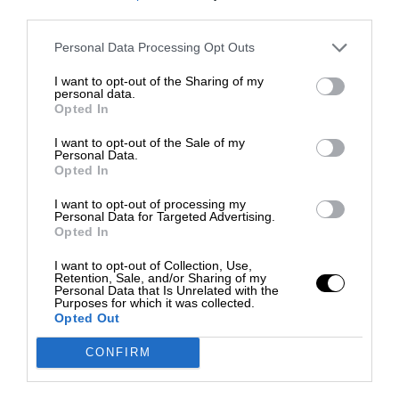
third parties.
persona infetta per almeno 10 minuti. Sugli
aerei, l’Organizzazione Mondiale della Sanità ha
Personal Data Processing Opt Outs
dichiarato che il
contatto con una persona
I want to opt-out of the Sharing of my
infetta è rischioso quando ci si trova seduti
personal data.
Opted In
a meno di due file di distanza.
Ma ricorda
anche che i passeggeri camminano, vanno in
I want to opt-out of the Sale of my
Personal Data.
bagno e toccano molte superfici. Per questo è
Opted In
fondamentale
mantenere ad ogni costo il
I want to opt-out of processing my
distanziamento di circa 2 metri da una
Personal Data for Targeted Advertising.
persona che tossisce e starnutisce.
Opted In
I want to opt-out of Collection, Use,
Combatti la bassa
Retention, Sale, and/or Sharing of my
Personal Data that Is Unrelated with the
Purposes for which it was collected.
umidità negli aerei
Opted Out
CONFIRM
La bassa umidità nelle cabine degli aerei
asciuga le mucose di occhi, naso e bocca,