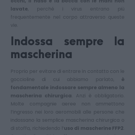
occhi, il naso e la bocca con le mani non
lavate
, perché i virus entrano più
frequentemente nel corpo attraverso queste
vie.
Indossa sempre la
mascherina
Proprio per evitare di entrare in contatto con le
goccioline di cui abbiamo parlato,
è
fondamentale indossare sempre almeno la
mascherina chirurgica
. Anzi è obbligatorio.
Molte compagnie aeree non ammettono
l’ingresso nei loro aeromobili alle persone che
indossano la semplice mascherina chirurgica o
di stoffa, richiedendo l’
uso di mascherine FFP2
.