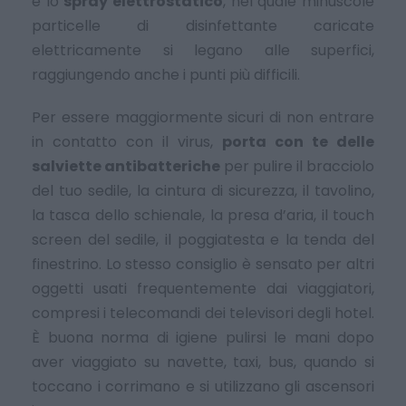
è lo
spray elettrostatico
, nel quale minuscole
particelle di disinfettante caricate
elettricamente si legano alle superfici,
raggiungendo anche i punti più difficili.
Per essere maggiormente sicuri di non entrare
in contatto con il virus,
porta con te delle
salviette antibatteriche
per pulire il bracciolo
del tuo sedile, la cintura di sicurezza, il tavolino,
la tasca dello schienale, la presa d’aria, il touch
screen del sedile, il poggiatesta e la tenda del
finestrino. Lo stesso consiglio è sensato per altri
oggetti usati frequentemente dai viaggiatori,
compresi i telecomandi dei televisori degli hotel.
È buona norma di igiene pulirsi le mani dopo
aver viaggiato su navette, taxi, bus, quando si
toccano i corrimano e si utilizzano gli ascensori