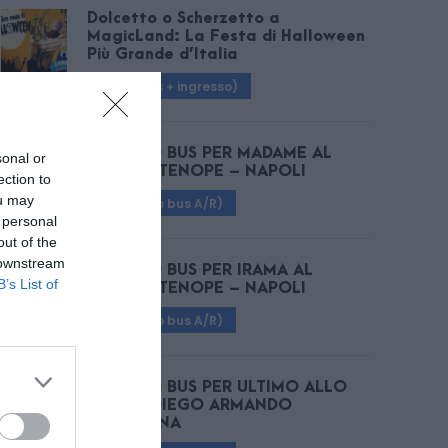
Dolcetto o Scherzetto a
MagicLand: La Festa di Halloween
Più Grande d’Italia
€ 48 (bus + ingresso)
SERVIZIO BUS PER MADAME AL
sonal or
PALAPARTENOPE – NAPOLI
ection to
ou may
€ 25 (solo bus A/R)
 personal
out of the
 downstream
SERVIZIO BUS PER IRAMA AL
B’s List of
PALAPARTENOPE – NAPOLI
€ 25 (solo bus A/R)
SERVIZIO BUS PER ULTIMO ALLO
STADIO DIEGO ARMANDO
MARADONA