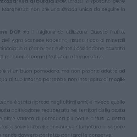
a mozzarella di bufala DOP
, infatti, si sposano bene
za Margherita non c’è una strada unica da seguire in
ano DOP
sia il migliore da utilizzare. Questo frutto,
dell’Agro Sarnese Nocerino, risulta ricco di minerali
iacciarlo a mano, per evitare l’ossidazione causata
menti meccanici come i frullatori a immersione.
ano è sì un buon pomodoro, ma non proprio adatto ad
 acqua al suo interno potrebbe non interagire al meglio
vazione è stata ripresa negli ultimi anni, è invece quello
esta coltivazione recuperata nei territori della costa
e altre varietà di pomodori più noti e diffusi. A detta
a e forte salinità forniscono nuove sfumature di sapore
lo rende davvero perfetto per farci le conserve.