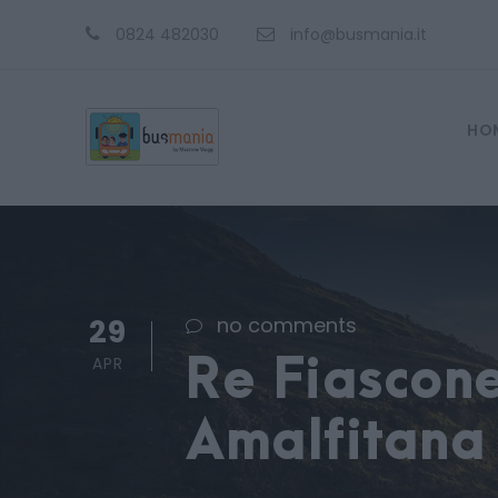
0824 482030
info@busmania.it
HO
29
no comments
APR
Re Fiascone
Amalfitana