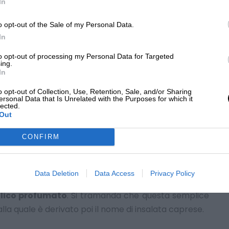
In
e Fiascone è buono anche crudo sul pane, con olio
o opt-out of the Sale of my Personal Data.
In
to opt-out of processing my Personal Data for Targeted
monti
, chiamata
De.Co. (denominazione comunale)
,
ing.
In
e le caratteristiche che le appartengono, e con esse
asce. Viene e può essere
prodotta esclusivamente
o opt-out of Collection, Use, Retention, Sale, and/or Sharing
ersonal Data that Is Unrelated with the Purposes for which it
atta di una pizza a forma di disco fragrante e molto
lected.
Out
cali e di qualità eccelsa. Tra questi ingredienti vi è il
i oliva delle Colline Salernitane e la mozzarella
CONFIRM
talia come i colori vibranti della saporita
insalata
Data Deletion
Data Access
Privacy Policy
tana. La perfetta combinazione di
pomodori maturi
silico profumato
. Si tramanda che questa semplice
dalla quale è derivato poi il nome di insalata caprese.