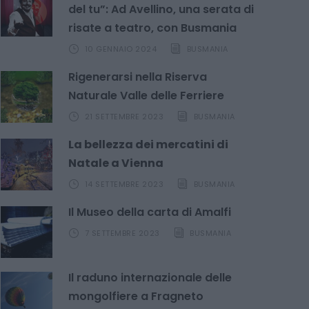
del tu”: Ad Avellino, una serata di
risate a teatro, con Busmania
10 GENNAIO 2024
BUSMANIA
Rigenerarsi nella Riserva
Naturale Valle delle Ferriere
21 SETTEMBRE 2023
BUSMANIA
La bellezza dei mercatini di
Natale a Vienna
14 SETTEMBRE 2023
BUSMANIA
Il Museo della carta di Amalfi
7 SETTEMBRE 2023
BUSMANIA
Il raduno internazionale delle
mongolfiere a Fragneto