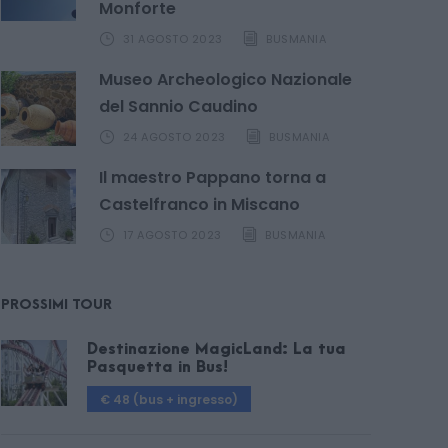
Monforte
31 AGOSTO 2023
BUSMANIA
Museo Archeologico Nazionale
del Sannio Caudino
24 AGOSTO 2023
BUSMANIA
Il maestro Pappano torna a
Castelfranco in Miscano
17 AGOSTO 2023
BUSMANIA
PROSSIMI TOUR
Destinazione MagicLand: La tua
Pasquetta in Bus!
€ 48 (bus + ingresso)