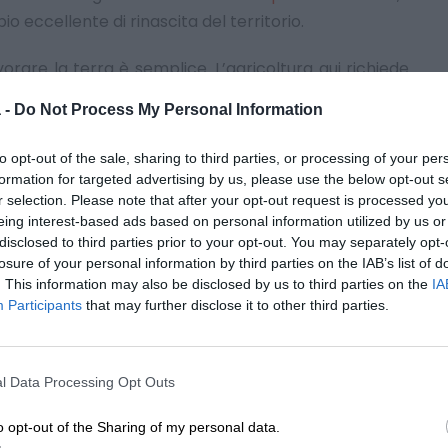
o eccellente di rinascita del territorio.
orare la terra è semplice. L’agricoltura qui richiede
scere i frutti, allora è una meraviglia della natura.
 -
Do Not Process My Personal Information
to opt-out of the sale, sharing to third parties, or processing of your per
formation for targeted advertising by us, please use the below opt-out s
r selection. Please note that after your opt-out request is processed y
ità
eing interest-based ads based on personal information utilized by us or
disclosed to third parties prior to your opt-out. You may separately opt-
losure of your personal information by third parties on the IAB’s list of
. This information may also be disclosed by us to third parties on the
IA
Participants
that may further disclose it to other third parties.
 nulla, quindi niente pesticidi e niente verde rame.
 il pomodoro Re
l Data Processing Opt Outs
o opt-out of the Sharing of my personal data.