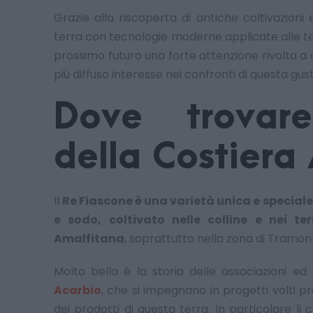
Grazie alla riscoperta di antiche coltivazioni 
terra con tecnologie moderne applicate alle te
prossimo futuro una forte attenzione rivolta 
più diffuso interesse nei confronti di questa gus
Dove trovar
della Costiera
Il
Re Fiascone è una varietà unica e specia
e sodo, coltivato nelle colline e nei te
Amalfitana
, soprattutto nella zona di Tramonti
Molto bella è la storia delle associazioni e
Acarbio
, che si impegnano in progetti volti p
dei prodotti di questa terra. In particolare l