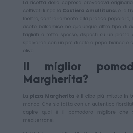
La ricetta della caprese prevedeva originar
coltivati lungo la
Costiera Amalfitana
, e la 
Inoltre, contrariamente alla pratica popolare, l
aceto balsamico né qualunque altro tipo di a
tagliati a fette spesse, disposti su un piatto 
spolverati con un po’ di sale e pepe bianco e c
oliva.
Il miglior pomo
Margherita?
La
pizza Margherita
è il cibo più imitato in 
mondo. Che sia fatta con un autentico fiordil
capire qual è il pomodoro migliore che s
mediterranei.