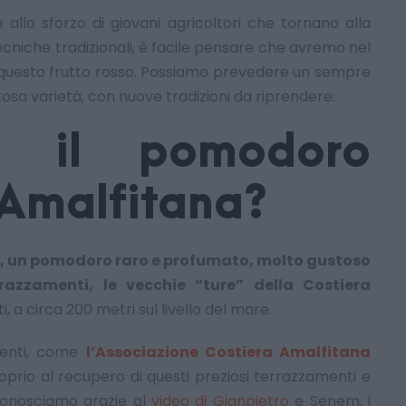
e allo sforzo di giovani agricoltori che tornano alla
cniche tradizionali, è facile pensare che avremo nel
a questo frutto rosso. Possiamo prevedere un sempre
tosa varietà, con nuove tradizioni da riprendere.
e il pomodoro
 Amalfitana?
le, un pomodoro raro e profumato, molto gustoso
rrazzamenti, le vecchie “ture” della Costiera
, a circa 200 metri sul livello del mare.
d enti, come
l’Associazione Costiera Amalfitana
roprio al recupero di questi preziosi terrazzamenti e
i conosciamo grazie al
video di Gianpietro
e Senem, i