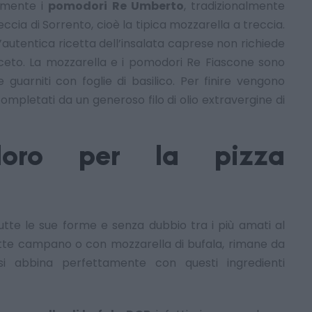
iamente i
pomodori Re Umberto
, tradizionalmente
treccia di Sorrento, cioè la tipica mozzarella a treccia.
’autentica ricetta dell’insalata caprese non richiede
ceto. La mozzarella e i pomodori Re Fiascone sono
e guarniti con foglie di basilico. Per finire vengono
ompletati da un generoso filo di olio extravergine di
doro per la pizza
tutte le sue forme e senza dubbio tra i più amati al
atte campano o con mozzarella di bufala, rimane da
i abbina perfettamente con questi ingredienti