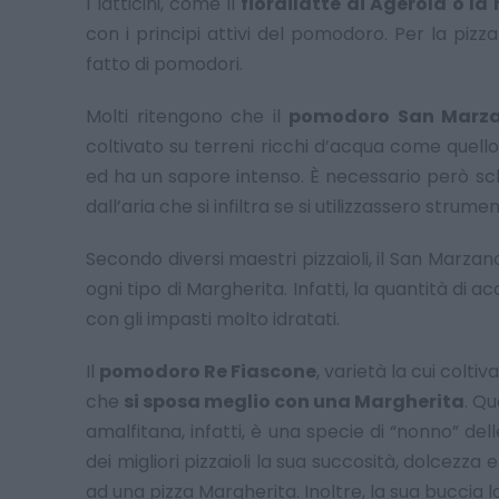
I latticini, come il
fiordilatte di Agerola o l
con i principi attivi del pomodoro. Per la piz
fatto di pomodori.
Molti ritengono che il
pomodoro San Marz
coltivato su terreni ricchi d’acqua come quello 
ed ha un sapore intenso. È necessario però sch
dall’aria che si infiltra se si utilizzassero stru
Secondo diversi maestri pizzaioli, il San Marz
ogni tipo di Margherita. Infatti, la quantità di
con gli impasti molto idratati.
Il
pomodoro Re Fiascone
, varietà la cui colti
che
si sposa meglio con una Margherita
. Qu
amalfitana, infatti, è una specie di “nonno” dell
dei migliori pizzaioli la sua succosità, dolcezz
ad una pizza Margherita. Inoltre, la sua buccia 