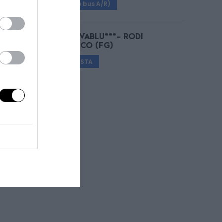
€ 25 (solo bus A/R)
HOTEL RIVABLU***- RODI
GARGANICO (FG)
SU RICHIESTA