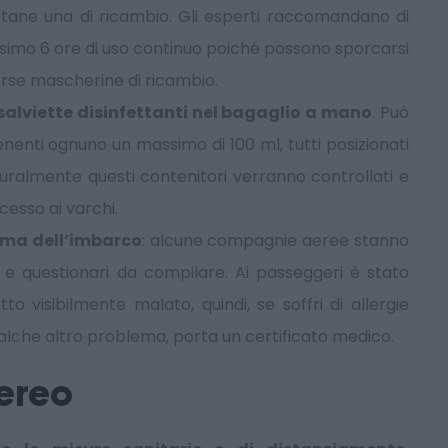
tane una di ricambio. Gli esperti raccomandano di
imo 6 ore di uso continuo poiché possono sporcarsi
erse mascherine di ricambio.
 salviette disinfettanti nel bagaglio a mano
. Può
tenenti ognuno un massimo di 100 ml, tutti posizionati
turalmente questi contenitori verranno controllati e
cesso ai varchi.
prima dell’imbarco
: alcune compagnie aeree stanno
 e questionari da compilare. Ai passeggeri è stato
visibilmente malato, quindi, se soffri di allergie
ualche altro problema, porta un certificato medico.
aereo