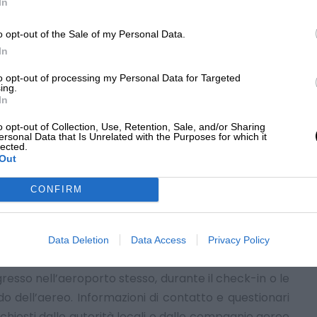
In
e sicuri con gli
o opt-out of the Sale of my Personal Data.
In
trasporto
to opt-out of processing my Personal Data for Targeted
ing.
In
o opt-out of Collection, Use, Retention, Sale, and/or Sharing
ersonal Data that Is Unrelated with the Purposes for which it
lected.
Out
e di distanziamento sociale per limitare la
o di persone dipendente dell’aeroporto viene
CONFIRM
la segnaletica e le barriere fisiche per distanziare i
Data Deletion
Data Access
Privacy Policy
ate forme di controllo sanitario, come la scansione
resso nell’aeroporto stesso, durante il check-in o le
o dell’aereo. Informazioni di contatto e questionari
chiesti dalle autorità locali o dalle compagnie aeree