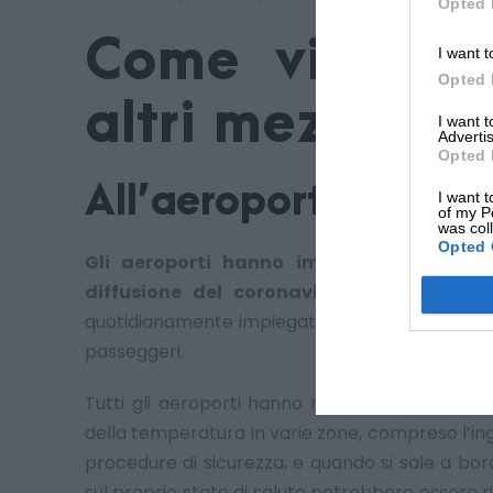
Opted 
Come viaggiar
I want t
Opted 
altri mezzi di 
I want 
Advertis
Opted 
All’aeroporto
I want t
of my P
was col
Opted 
Gli aeroporti hanno implementato misur
diffusione del coronavirus.
Un buon numer
quotidianamente impiegato per gestire le linee, 
passeggeri.
Tutti gli aeroporti hanno messo in atto svari
della temperatura in varie zone, compreso l’ing
procedure di sicurezza, e quando si sale a bord
sul proprio stato di salute potrebbero essere ri