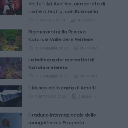
del tu”: Ad Avellino, una serata di
risate a teatro, con Busmania
10 GENNAIO 2024
BUSMANIA
Rigenerarsi nella Riserva
Naturale Valle delle Ferriere
21 SETTEMBRE 2023
BUSMANIA
La bellezza dei mercatini di
Natale a Vienna
14 SETTEMBRE 2023
BUSMANIA
Il Museo della carta di Amalfi
7 SETTEMBRE 2023
BUSMANIA
Il raduno internazionale delle
mongolfiere a Fragneto