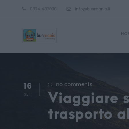
0824 482030
info@busmania.it
HO
16
no comments
SET
Viaggiare si
trasporto a