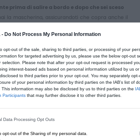
nte prima di salire a bordo e dopo che sei sceso
ai la mascherina, assicurandoti che copra anche il
 -
Do Not Process My Personal Information
ssisci
. Starnutire o tossire nella manica superiore se
to opt-out of the sale, sharing to third parties, or processing of your per
formation for targeted advertising by us, please use the below opt-out s
la bocca
r selection. Please note that after your opt-out request is processed y
nopole, poggiatesta e braccioli
, se possibile.
eing interest-based ads based on personal information utilized by us or
disclosed to third parties prior to your opt-out. You may separately opt-
, mascherine usate, guanti monouso o qualsiasi altro
losure of your personal information by third parties on the IAB’s list of
lman.
. This information may also be disclosed by us to third parties on the
IA
Participants
that may further disclose it to other third parties.
edendoti sui posti autorizzati
di salire
 tuo posto e scendi solo quando davanti a te non
l Data Processing Opt Outs
o opt-out of the Sharing of my personal data.
alo a casa con te