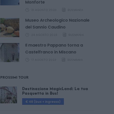
Monforte
31 AGOSTO 2023
BUSMANIA
Museo Archeologico Nazionale
del Sannio Caudino
24 AGOSTO 2023
BUSMANIA
Il maestro Pappano torna a
Castelfranco in Miscano
17 AGOSTO 2023
BUSMANIA
PROSSIMI TOUR
Destinazione MagicLand: La tua
Pasquetta in Bus!
€ 48 (bus + ingresso)