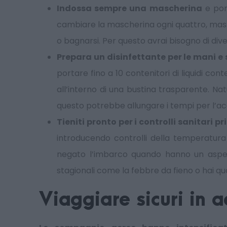
Indossa sempre una mascherina
e por
cambiare la mascherina ogni quattro, mass
o bagnarsi. Per questo avrai bisogno di div
Prepara un disinfettante per le mani e
portare fino a 10 contenitori di liquidi con
all’interno di una bustina trasparente. Na
questo potrebbe allungare i tempi per l’ac
Tieniti pronto per i controlli sanitari 
introducendo controlli della temperatura
negato l’imbarco quando hanno un aspetto 
stagionali come la febbre da fieno o hai q
Viaggiare sicuri in 