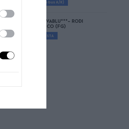
€ 25 (solo bus A/R)
HOTEL RIVABLU***- RODI
GARGANICO (FG)
SU RICHIESTA