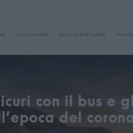
ME
TUTTI I VIAGGI
DA DOVE PARTIAMO?
VIAGGI
curi con il bus e gl
ll’epoca del corona