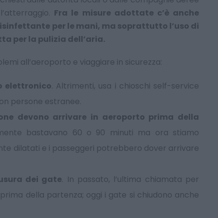
l’atterraggio.
Fra le misure adottate c’è anche
disinfettante per le mani, ma soprattutto l’uso di
 per la pulizia dell’aria.
blemi all’aeroporto e viaggiare in sicurezza:
o elettronico
. Altrimenti, usa i chioschi self-service
con persone estranee.
one devono arrivare in aeroporto prima della
mente bastavano 60 o 90 minuti ma ora stiamo
te dilatati e i passeggeri potrebbero dover arrivare
iusura dei gate
. In passato, l’ultima chiamata per
 prima della partenza; oggi i gate si chiudono anche