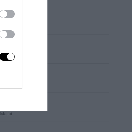
Parco Divertimenti
Eventi
Località
Enogastronomia
Viaggi
Senza categoria
Blog
Musei