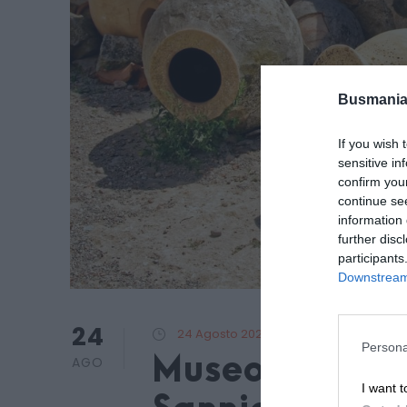
Busmania
If you wish 
sensitive in
confirm you
continue se
information 
further disc
participants
Downstream 
24
24 Agosto 2023
BusMania
Persona
Museo Archeol
AGO
I want t