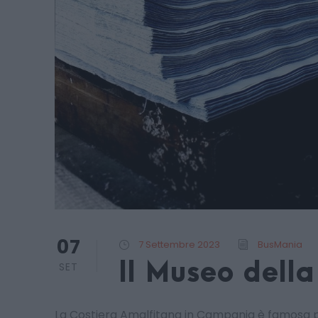
07
7 Settembre 2023
BusMania
Il Museo della
SET
La Costiera Amalfitana in Campania è famosa pe