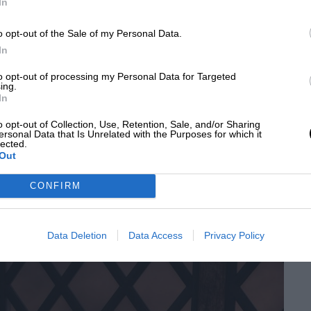
no
In
o opt-out of the Sale of my Personal Data.
udino rappresenta una gemma culturale situata
In
 cuore della Campania. Questo museo, inaugurato il
to opt-out of processing my Personal Data for Targeted
 appassionati di storia, archeologia e cultura
ing.
 e scoprire l’affascinante storia dell’area del
In
o opt-out of Collection, Use, Retention, Sale, and/or Sharing
ersonal Data that Is Unrelated with the Purposes for which it
lected.
Out
CONFIRM
Data Deletion
Data Access
Privacy Policy