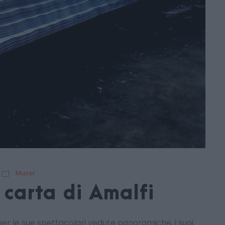
Musei
 carta di Amalfi
r le sue spettacolari vedute panoramiche, i suoi