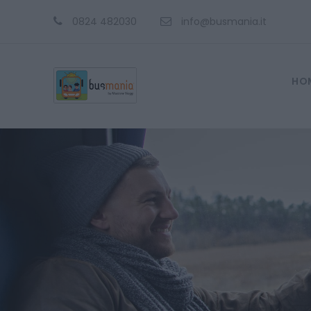
0824 482030
info@busmania.it
HO