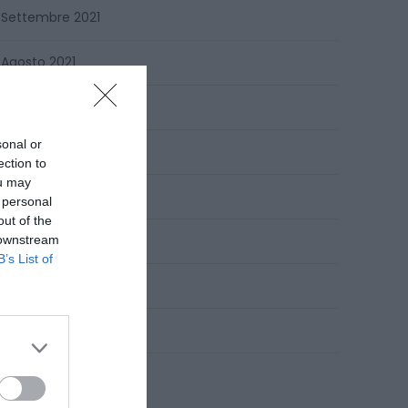
Settembre 2021
Agosto 2021
Luglio 2021
sonal or
Giugno 2021
ection to
ou may
Maggio 2021
 personal
out of the
Aprile 2021
 downstream
B’s List of
Marzo 2021
Febbraio 2021
CATEGORIE